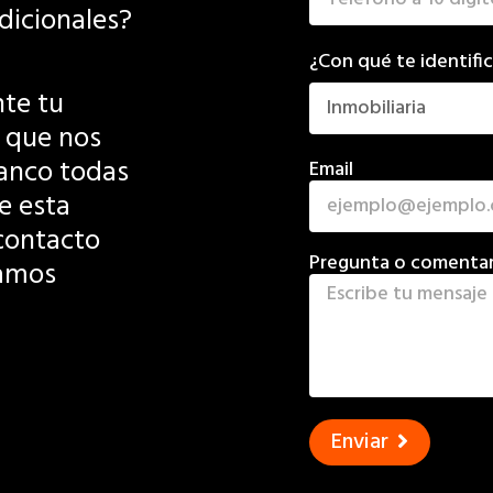
dicionales?
¿Con qué te identifi
te tu
a que nos
lanco todas
Email
e esta
contacto
Pregunta o comentar
damos
Enviar