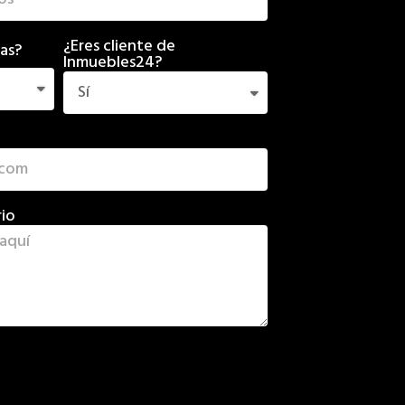
¿Eres cliente de
cas?
Inmuebles24?
io